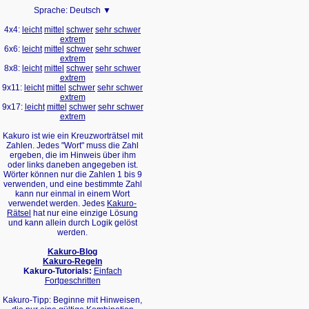
Sprache:
Deutsch ▼
4x4:
leicht
mittel
schwer
sehr schwer
extrem
6x6:
leicht
mittel
schwer
sehr schwer
extrem
8x8:
leicht
mittel
schwer
sehr schwer
extrem
9x11:
leicht
mittel
schwer
sehr schwer
extrem
9x17:
leicht
mittel
schwer
sehr schwer
extrem
Kakuro ist wie ein Kreuzworträtsel mit
Zahlen. Jedes "Wort" muss die Zahl
ergeben, die im Hinweis über ihm
oder links daneben angegeben ist.
Wörter können nur die Zahlen 1 bis 9
verwenden, und eine bestimmte Zahl
kann nur einmal in einem Wort
verwendet werden. Jedes
Kakuro-
Rätsel
hat nur eine einzige Lösung
und kann allein durch Logik gelöst
werden.
Kakuro-Blog
Kakuro-Regeln
Kakuro-Tutorials:
Einfach
Fortgeschritten
Kakuro-Tipp: Beginne mit Hinweisen,