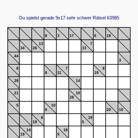
Du spielst gerade 9x17 sehr schwer Rätsel 63985
8
3
17
6
18
13
7
34
26
33
44
3
8
7
8
8
11
19
28
14
21
10
28
5
10
6
20
10
6
19
19
5
14
16
19
5