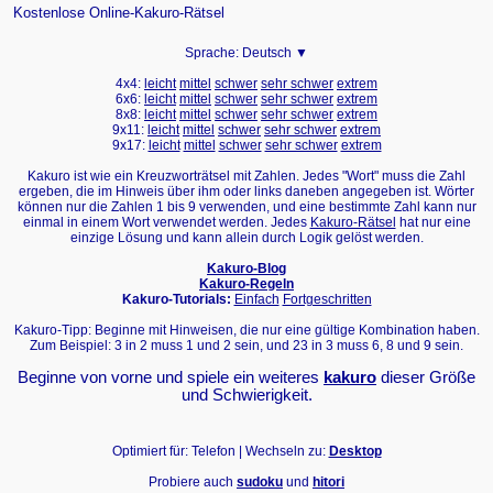
Kostenlose Online-Kakuro-Rätsel
Sprache:
Deutsch ▼
4x4:
leicht
mittel
schwer
sehr schwer
extrem
6x6:
leicht
mittel
schwer
sehr schwer
extrem
8x8:
leicht
mittel
schwer
sehr schwer
extrem
9x11:
leicht
mittel
schwer
sehr schwer
extrem
9x17:
leicht
mittel
schwer
sehr schwer
extrem
Kakuro ist wie ein Kreuzworträtsel mit Zahlen. Jedes "Wort" muss die Zahl
ergeben, die im Hinweis über ihm oder links daneben angegeben ist. Wörter
können nur die Zahlen 1 bis 9 verwenden, und eine bestimmte Zahl kann nur
einmal in einem Wort verwendet werden. Jedes
Kakuro-Rätsel
hat nur eine
einzige Lösung und kann allein durch Logik gelöst werden.
Kakuro-Blog
Kakuro-Regeln
Kakuro-Tutorials:
Einfach
Fortgeschritten
Kakuro-Tipp: Beginne mit Hinweisen, die nur eine gültige Kombination haben.
Zum Beispiel: 3 in 2 muss 1 und 2 sein, und 23 in 3 muss 6, 8 und 9 sein.
Beginne von vorne und spiele ein weiteres
kakuro
dieser Größe
und Schwierigkeit.
Optimiert für: Telefon | Wechseln zu:
Desktop
Probiere auch
sudoku
und
hitori