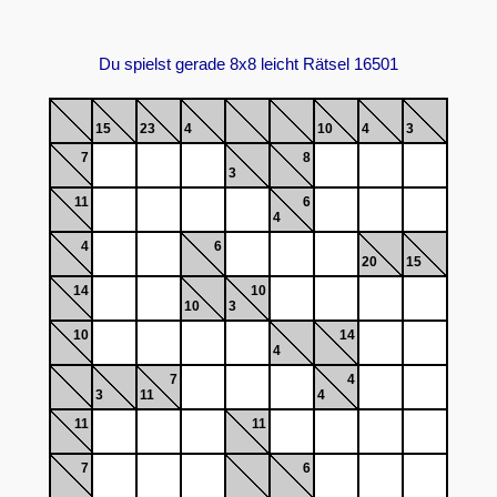
Du spielst gerade 8x8 leicht Rätsel 16501
15
23
4
10
4
3
7
8
3
11
6
4
4
6
20
15
14
10
10
3
10
14
4
7
4
3
11
4
11
11
7
6