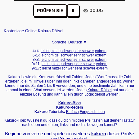
00:05
PRÜFEN SIE
Kostenlose Online-Kakuro-Rätsel
Sprache:
Deutsch ▼
4x4:
leicht
mittel
schwer
sehr schwer
extrem
6x6:
leicht
mittel
schwer
sehr schwer
extrem
8x8:
leicht
mittel
schwer
sehr schwer
extrem
9x11:
leicht
mittel
schwer
sehr schwer
extrem
9x17:
leicht
mittel
schwer
sehr schwer
extrem
Kakuro ist wie ein Kreuzworträtsel mit Zahlen. Jedes "Wort" muss die Zahl
ergeben, die im Hinweis über ihm oder links daneben angegeben ist. Wörter
können nur die Zahlen 1 bis 9 verwenden, und eine bestimmte Zahl kann nur
einmal in einem Wort verwendet werden. Jedes
Kakuro-Rätsel
hat nur eine
einzige Lösung und kann allein durch Logik gelöst werden.
Kakuro-Blog
Kakuro-Regeln
Kakuro-Tutorials:
Einfach
Fortgeschritten
Kakuro-Tipp: Wusstest du, dass du dich mit den Pfeiltasten auf deiner Tastatur
nach oben und unten, links und rechts bewegen kannst?
Beginne von vorne und spiele ein weiteres
kakuro
dieser Größe
und Schwierigkeit.