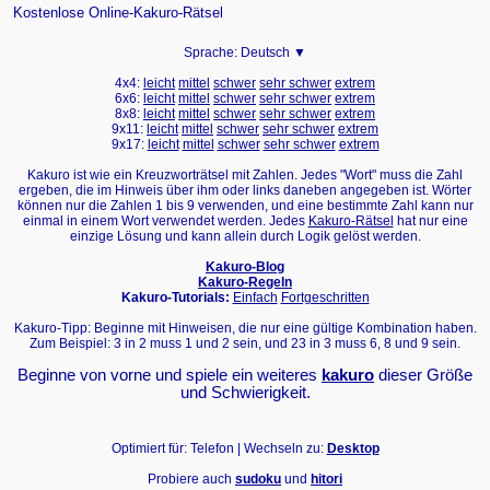
Kostenlose Online-Kakuro-Rätsel
Sprache:
Deutsch ▼
4x4:
leicht
mittel
schwer
sehr schwer
extrem
6x6:
leicht
mittel
schwer
sehr schwer
extrem
8x8:
leicht
mittel
schwer
sehr schwer
extrem
9x11:
leicht
mittel
schwer
sehr schwer
extrem
9x17:
leicht
mittel
schwer
sehr schwer
extrem
Kakuro ist wie ein Kreuzworträtsel mit Zahlen. Jedes "Wort" muss die Zahl
ergeben, die im Hinweis über ihm oder links daneben angegeben ist. Wörter
können nur die Zahlen 1 bis 9 verwenden, und eine bestimmte Zahl kann nur
einmal in einem Wort verwendet werden. Jedes
Kakuro-Rätsel
hat nur eine
einzige Lösung und kann allein durch Logik gelöst werden.
Kakuro-Blog
Kakuro-Regeln
Kakuro-Tutorials:
Einfach
Fortgeschritten
Kakuro-Tipp: Beginne mit Hinweisen, die nur eine gültige Kombination haben.
Zum Beispiel: 3 in 2 muss 1 und 2 sein, und 23 in 3 muss 6, 8 und 9 sein.
Beginne von vorne und spiele ein weiteres
kakuro
dieser Größe
und Schwierigkeit.
Optimiert für: Telefon | Wechseln zu:
Desktop
Probiere auch
sudoku
und
hitori