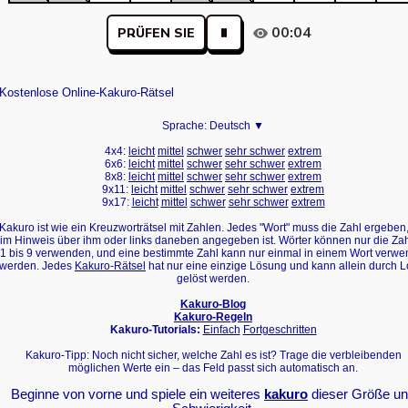
00:04
PRÜFEN SIE
Kostenlose Online-Kakuro-Rätsel
Sprache:
Deutsch ▼
4x4:
leicht
mittel
schwer
sehr schwer
extrem
6x6:
leicht
mittel
schwer
sehr schwer
extrem
8x8:
leicht
mittel
schwer
sehr schwer
extrem
9x11:
leicht
mittel
schwer
sehr schwer
extrem
9x17:
leicht
mittel
schwer
sehr schwer
extrem
Kakuro ist wie ein Kreuzworträtsel mit Zahlen. Jedes "Wort" muss die Zahl ergeben,
im Hinweis über ihm oder links daneben angegeben ist. Wörter können nur die Za
1 bis 9 verwenden, und eine bestimmte Zahl kann nur einmal in einem Wort verwe
werden. Jedes
Kakuro-Rätsel
hat nur eine einzige Lösung und kann allein durch L
gelöst werden.
Kakuro-Blog
Kakuro-Regeln
Kakuro-Tutorials:
Einfach
Fortgeschritten
Kakuro-Tipp: Noch nicht sicher, welche Zahl es ist? Trage die verbleibenden
möglichen Werte ein – das Feld passt sich automatisch an.
Beginne von vorne und spiele ein weiteres
kakuro
dieser Größe u