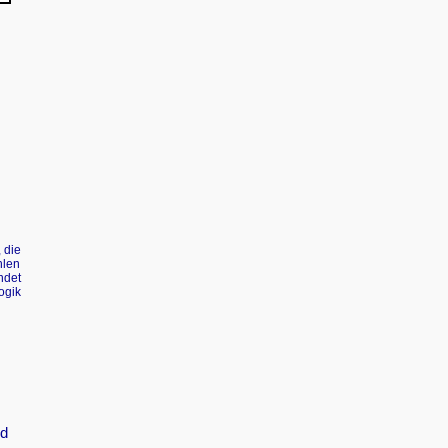
 die
hlen
ndet
ogik
nd