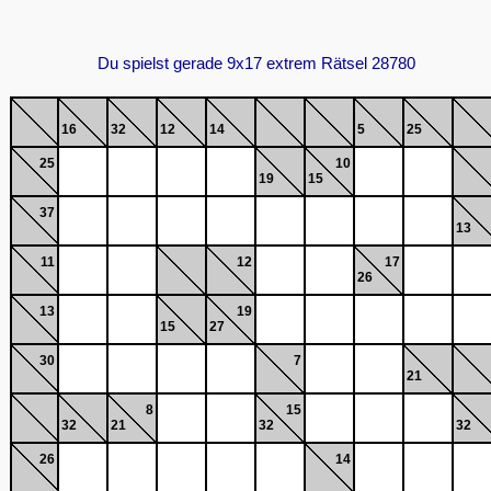
Du spielst gerade 9x17 extrem Rätsel 28780
16
32
12
14
5
25
25
10
19
15
37
13
11
12
17
26
13
19
15
27
30
7
21
8
15
32
21
32
32
26
14