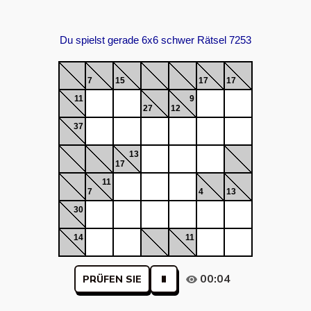
Du spielst gerade 6x6 schwer Rätsel 7253
7
15
17
17
11
9
27
12
37
13
17
11
7
4
13
30
14
11
00:04
PRÜFEN SIE