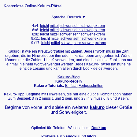
Kostenlose Online-Kakuro-Rätsel
Sprache:
Deutsch ▼
4x4:
leicht
mittel
schwer
sehr schwer
extrem
6x6:
leicht
mittel
schwer
sehr schwer
extrem
8x8:
leicht
mittel
schwer
sehr schwer
extrem
9x11:
leicht
mittel
schwer
sehr schwer
extrem
9x17:
leicht
mittel
schwer
sehr schwer
extrem
Kakuro ist wie ein Kreuzworträtsel mit Zahlen. Jedes "Wort" muss die Zahl
ergeben, die im Hinweis über ihm oder links daneben angegeben ist. Wörter
können nur die Zahlen 1 bis 9 verwenden, und eine bestimmte Zahl kann nur
einmal in einem Wort verwendet werden. Jedes
Kakuro-Rätsel
hat nur eine
einzige Lösung und kann allein durch Logik gelöst werden.
Kakuro-Blog
Kakuro-Regeln
Kakuro-Tutorials:
Einfach
Fortgeschritten
Kakuro-Tipp: Beginne mit Hinweisen, die nur eine gültige Kombination haben.
Zum Beispiel: 3 in 2 muss 1 und 2 sein, und 23 in 3 muss 6, 8 und 9 sein.
Beginne von vorne und spiele ein weiteres
kakuro
dieser Größe
und Schwierigkeit.
Optimiert für: Telefon | Wechseln zu:
Desktop
Probiere auch
sudoku
und
hitori