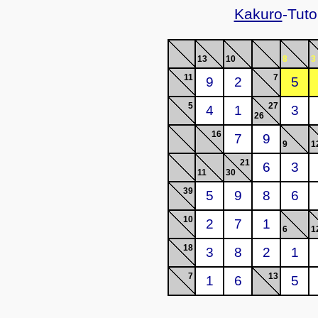
Kakuro
-Tuto
13
10
8
3
11
7
5
27
26
16
9
1
21
11
30
39
10
6
1
18
7
13