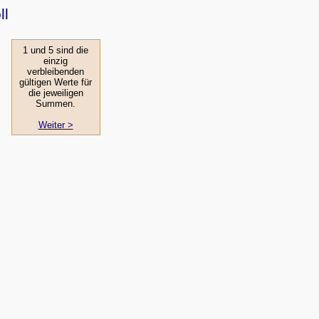
ll
1 und 5 sind die
einzig
verbleibenden
gültigen Werte für
die jeweiligen
Summen.
Weiter >