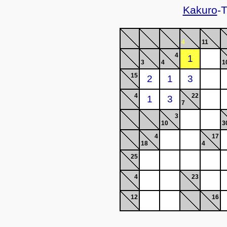
Kakuro
-T
4
11
4
3
4
1
15
4
22
7
3
10
3
4
17
18
4
25
4
23
12
16